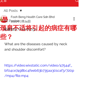
文章
All Posts
Fooh Beng Health Care Sdn Bhd
All Posts
2020年7月24日
颈肩不适将引起的病症有哪
保健知识 Knowledge
些？
What are the diseases caused by neck 
and shoulder discomfort?
https://video.wixstatic.com/video/47544f_
bf04ce7498bc4feeb63b735aa301caf3/720p
/mp4/file.mp4