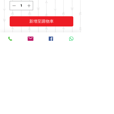
新增至購物車
清热解渴，滋润养颜
Clear heat and quench thirst
Moisturizing and beautifying
© 2016 by FOOH BENG HEALTH
CARE. All rights reserved.
Tel:
03-9074 5919
/
03-9082 9670
|
Fax:
03-9075 9670