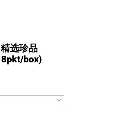
 精选珍品
 8pkt/box)
價
格