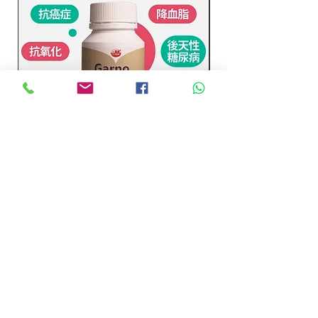
樟芝精华 (60粒)
浓缩冬虫夏草丸 (60
價格
價格
MYR 168.00
MYR 168.00
新增至購物車