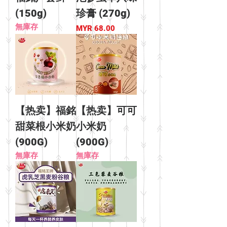
(150g)
珍膏 (270g)
無庫存
價格
MYR 68.00
【热卖】福銘
【热卖】可可
甜菜根小米奶
小米奶
(900G)
(900G)
無庫存
無庫存