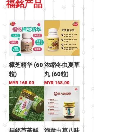
福銘产品
樟芝精华 (60
浓缩冬虫夏草
粒)
丸 (60粒)
價格
價格
MYR 168.00
MYR 168.00
福銘芦荟鲜
泡参虫草八味