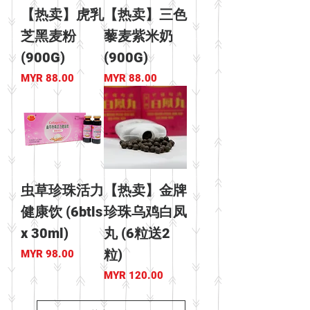
【热卖】虎乳
【热卖】三色
芝黑麦粉
藜麦紫米奶
(900G)
(900G)
價格
價格
MYR 88.00
MYR 88.00
虫草珍珠活力
【热卖】金牌
健康饮 (6btls
珍珠乌鸡白凤
x 30ml)
丸 (6粒送2
粒)
價格
MYR 98.00
價格
MYR 120.00