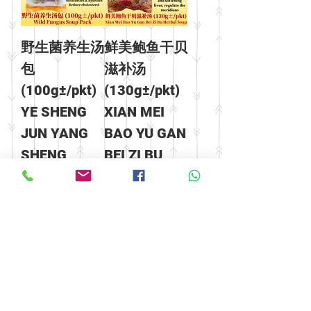
野生菌养生汤
鲜美鲍鱼干贝
包
滋补汤
(100g±/pkt)
(130g±/pkt)
YE SHENG
XIAN MEI
JUN YANG
BAO YU GAN
SHENG
BEI ZI BU
TANG BAO
TANG
價格
價格
MYR 28.00
MYR 22.00
鲍鱼滋补虫草
姬松茸鸡腿菇