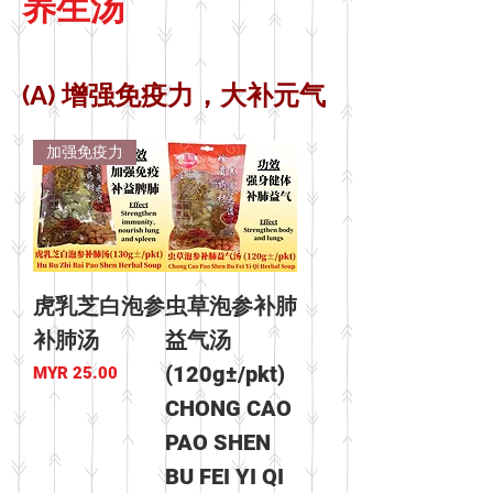
养生汤
(A) 增强免疫力，大补元气
加强免疫力
虎乳芝白泡参
虫草泡参补肺
补肺汤
益气汤
(120g±/pkt)
價格
MYR 25.00
CHONG CAO
PAO SHEN
BU FEI YI QI