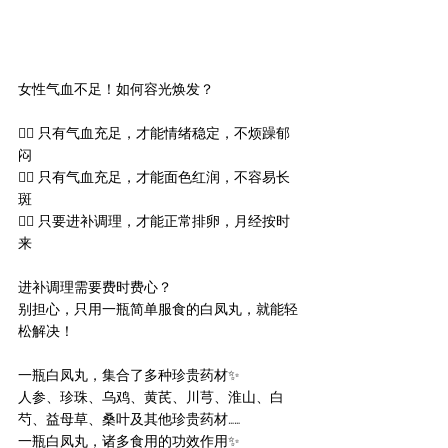
女性气血不足！如何容光焕发？
👉🏻 只有气血充足，才能情绪稳定，不烦躁郁
闷
👉🏻 只有气血充足，才能面色红润，不容易长
斑
👉🏻 只要进补调理，才能正常排卵，月经按时
来
进补调理需要费时费心？
别担心，只用一瓶简单服食的白凤丸，就能轻
松解决！
一瓶白凤丸，集合了多种珍贵药材✨
人参、珍珠、乌鸡、黄芪、川芎、淮山、白
芍、益母草、桑叶及其他珍贵药材……
一瓶白凤丸，诸多食用的功效作用✨