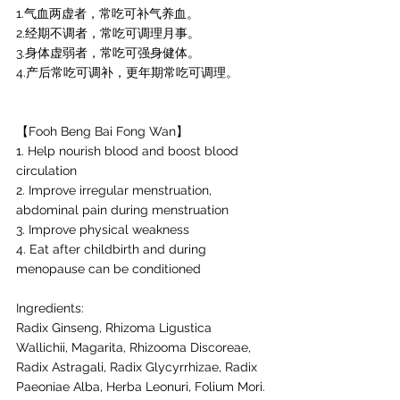
1.气血两虚者，常吃可补气养血。
2.经期不调者，常吃可调理月事。
3.身体虚弱者，常吃可强身健体。
4.产后常吃可调补，更年期常吃可调理。
【Fooh Beng Bai Fong Wan】
1. Help nourish blood and boost blood 
circulation
2. Improve irregular menstruation, 
abdominal pain during menstruation
3. Improve physical weakness
4. Eat after childbirth and during 
menopause can be conditioned
Ingredients:
Radix Ginseng, Rhizoma Ligustica 
Wallichii, Magarita, Rhizooma Discoreae, 
Radix Astragali, Radix Glycyrrhizae, Radix 
Paeoniae Alba, Herba Leonuri, Folium Mori.