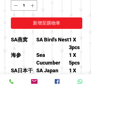
新增至購物車
SA燕窝
SA Bird's Nest
1 X
3pcs
海参
Sea
1 X
Cucumber
5pcs
SA日本干
SA Japan
1 X
贝
Scallops
100g
泡参片
America
1 X
Ginseng Slice
20g
小三半原
America
1 X
尾泡参条
Ginseng
37.5g