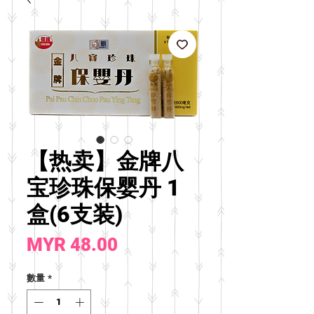
【热卖】金牌八
宝珍珠保婴丹 1
盒(6支装)
價
MYR 48.00
格
數量
*