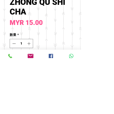
ZHONG QU SHI
CHA
價
MYR 15.00
格
數量
*
新增至購物車
© 2016 by FOOH BENG HEALTH
CARE. All rights reserved.
Tel:
03-9074 5919
/
03-9082 9670
|
Fax:
03-9075 9670