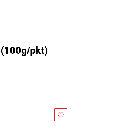
100g/pkt)
價
格