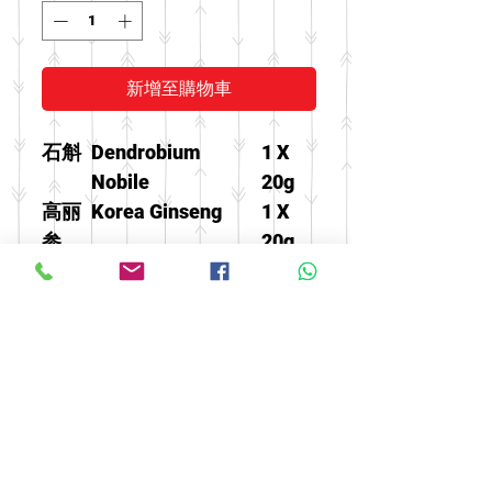
新增至購物車
石斛
Dendrobium
1 X
Nobile
20g
高丽
Korea Ginseng
1 X
参
20g
灵芝
Ganoderma
1 X
20g
泡参
America Ginseng
1 X
片
Slice
20g
© 2016 by FOOH BENG HEALTH
CARE. All rights reserved.