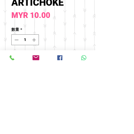
ARTICHOKE
價
MYR 10.00
格
數量
*
新增至購物車
© 2016 by FOOH BENG HEALTH
CARE. All rights reserved.
Tel:
03-9074 5919
/
03-9082 9670
|
Fax:
03-9075 9670