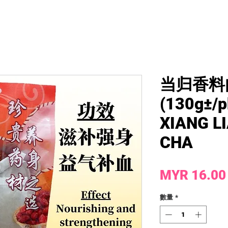
当归香料
(130g±/p
XIANG L
CHA
MYR 16.00
數量
*