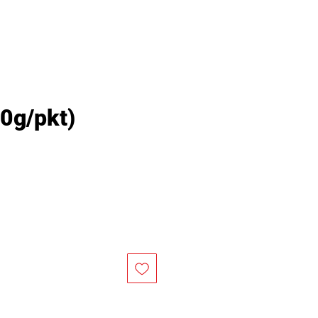
g/pkt)
價
格