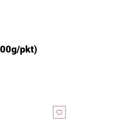
0g/pkt)
價
格