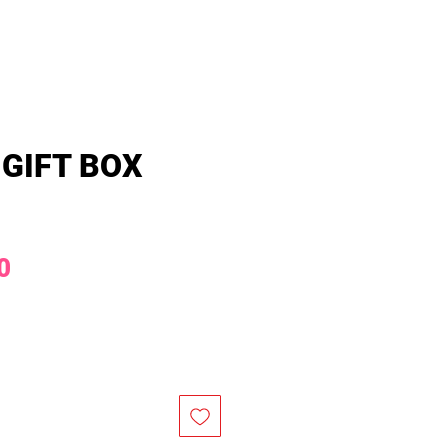
IFT BOX
價
0
格