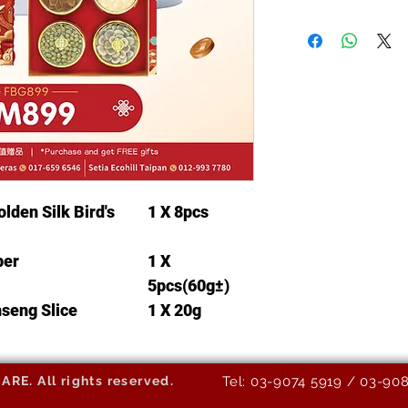
lden Silk Bird's
1 X 8pcs
ber
1 X
5pcs(60g±)
seng Slice
1 X 20g
E. All rights reserved.
Tel: 03-9074 5919 / 03-