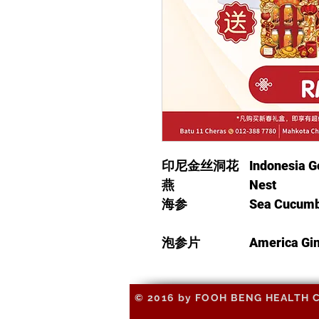
印尼金丝洞花
Indonesia Go
燕
Nest
海参
Sea Cucum
泡参片
America Gin
© 2016 by FOOH BENG HEALTH CAR