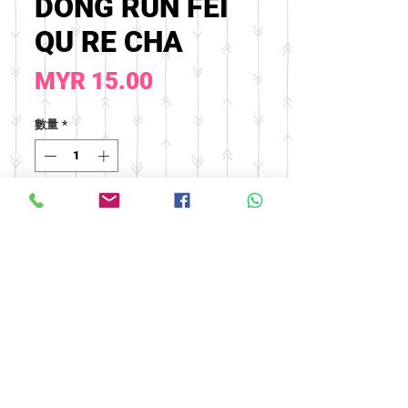
DONG RUN FEI
QU RE CHA
價
MYR 15.00
格
數量
*
新增至購物車
© 2016 by FOOH BENG HEALTH
CARE. All rights reserved.
Tel:
03-9074 5919
/
03-9082 9670
|
Fax:
03-9075 9670