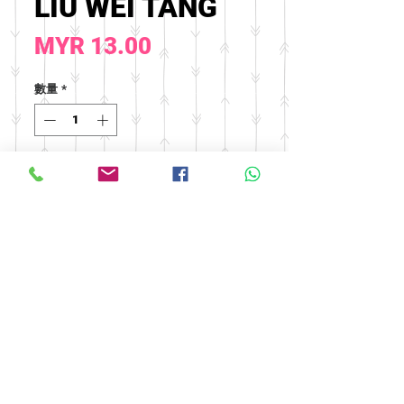
LIU WEI TANG
價
MYR 13.00
格
數量
*
新增至購物車
© 2016 by FOOH BENG HEALTH
CARE. All rights reserved.
Tel:
03-9074 5919
/
03-9082 9670
|
Fax:
03-9075 9670