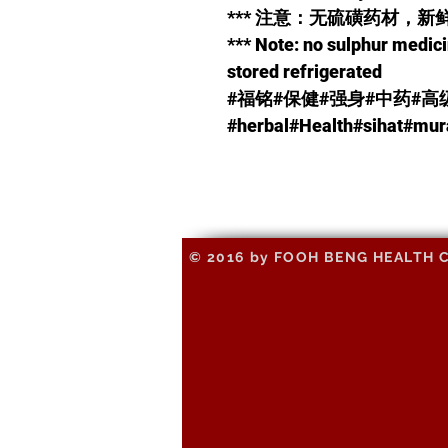
*** 注意：无硫磺药材，
*** Note: no sulphur medic
stored refrigerated
#福铭#保健#强身#中药#高
#herbal#Health#
© 2016 by FOOH BENG HEALTH CAR