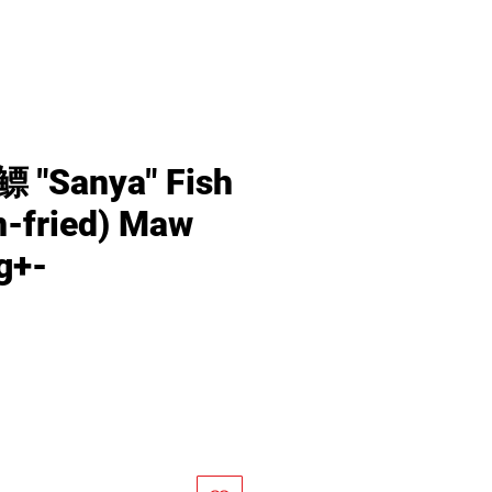
"Sanya" Fish
-fried) Maw
g+-
價
格