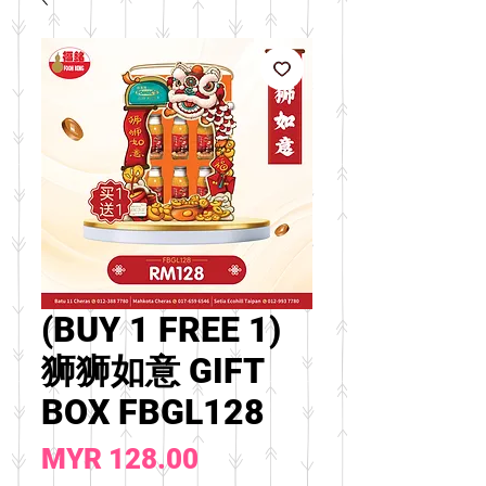
(BUY 1 FREE 1)
狮狮如意 GIFT
BOX FBGL128
價
MYR 128.00