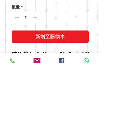
格
數量
*
新增至購物車
胶原蛋白
Collagen Bird's
6 X
燕窝饮(红
Nest Drink (Red
20
枣,枸杞,
Dates, Gojiberry
0
桂圆)
& Longan)
ml
© 2016 by FOOH BENG HEALTH
CARE. All rights reserved.
Tel:
03-9074 5919
/
03-9082 9670
|
Fax:
03-9075 9670