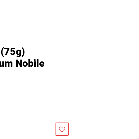
75g)
um Nobile
價
格