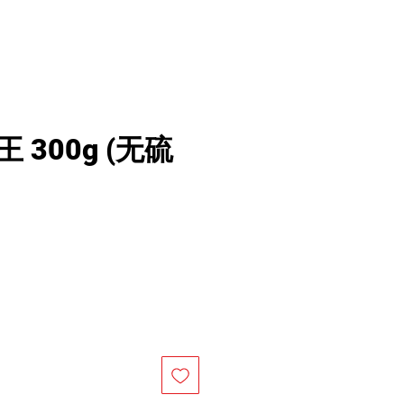
 300g (无硫
價
格