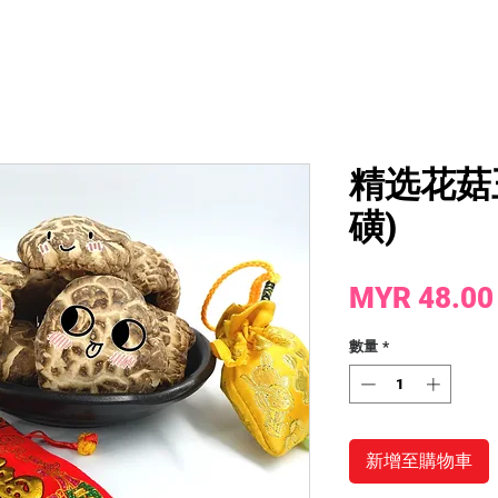
精选花菇王
磺)
MYR 48.00
數量
*
新增至購物車