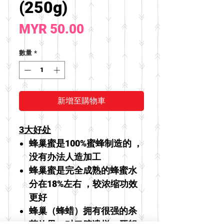
(250g)
價
MYR 50.00
格
數量
*
新增至購物車
3大好处
蜂巢蜜是100%蜜蜂制造的 ，
没有办法人造加工
蜂巢蜜是完全成熟的蜂蜜水
分在18%左右 ，较浓缩功效
更好
蜂巢（蜂蜡）拥有很强的杀