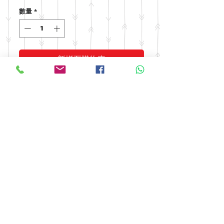
格
數量
*
新增至購物車
© 2016 by FOOH BENG HEALTH
CARE. All rights reserved.
Tel:
03-9074 5919
/
03-9082 9670
|
Fax:
03-9075 9670