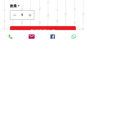
格
數量
*
新增至購物車
© 2016 by FOOH BENG HEALTH
CARE. All rights reserved.
Tel:
03-9074 5919
/
03-9082 9670
|
Fax:
03-9075 9670