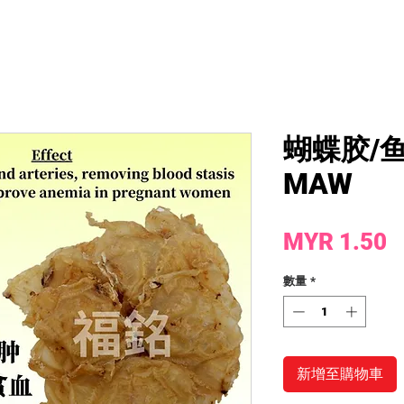
蝴蝶胶/鱼胶
MAW
MYR 1.50
數量
*
新增至購物車