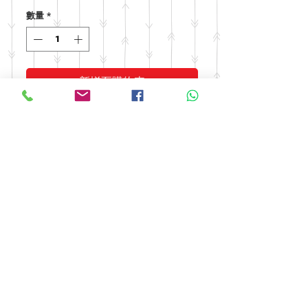
格
數量
*
新增至購物車
© 2016 by FOOH BENG HEALTH
CARE. All rights reserved.
Tel:
03-9074 5919
/
03-9082 9670
|
Fax:
03-9075 9670