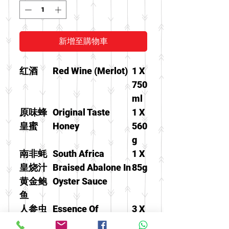
新增至購物車
红酒
Red Wine (Merlot)
1 X
750
ml
原味蜂
Original Taste
1 X
皇蜜
Honey
560
g
南非蚝
South Africa
1 X
皇烧汁
Braised Abalone In
85g
黄金鲍
Oyster Sauce
鱼
人参虫
Essence Of
3 X
草鸡精
Chicken With
70