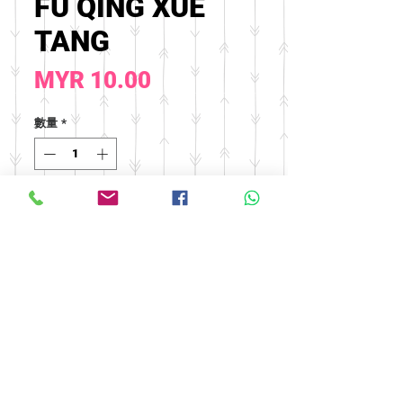
FU QING XUE
TANG
價
MYR 10.00
格
數量
*
新增至購物車
© 2016 by FOOH BENG HEALTH
CARE. All rights reserved.
Tel:
03-9074 5919
/
03-9082 9670
|
Fax:
03-9075 9670