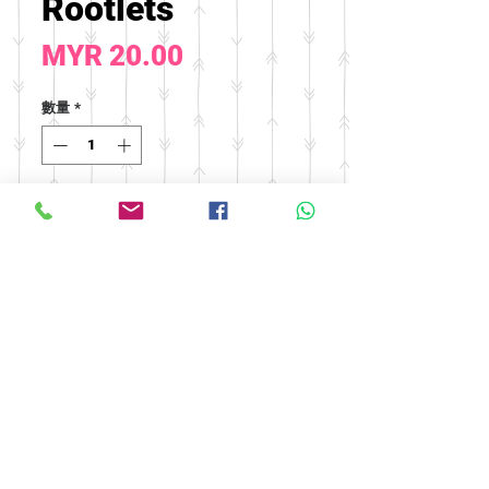
Rootlets
價
MYR 20.00
格
數量
*
新增至購物車
© 2016 by FOOH BENG HEALTH
CARE. All rights reserved.
Tel:
03-9074 5919
/
03-9082 9670
|
Fax:
03-9075 9670