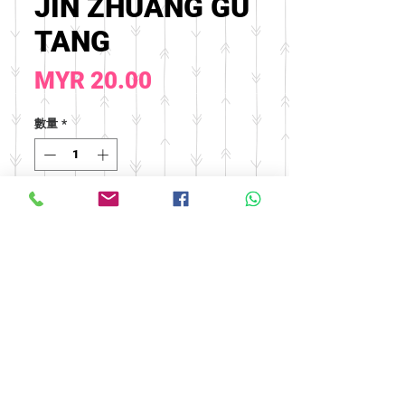
JIN ZHUANG GU
TANG
價
MYR 20.00
格
數量
*
新增至購物車
© 2016 by FOOH BENG HEALTH
CARE. All rights reserved.
Tel:
03-9074 5919
/
03-9082 9670
|
Fax:
03-9075 9670