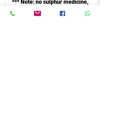
*** Note: no sulphur medicine,
freshly packaged, must be
stored refrigerated
#福铭#保健#强身#中药#高级#
特价#平价#特级#药材
#herbal#Health#sihat#murah#
foohbeng
© 2016 by FOOH BENG HEALTH
CARE. All rights reserved.
Tel:
03-9074 5919
/
03-9082 9670
|
Fax:
03-9075 9670