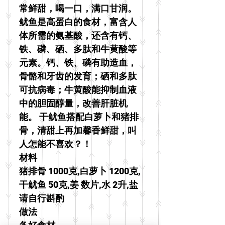
常鲜甜，喝一口，满口甘润。
鱿鱼是高蛋白的食材，富含人
体所需的氨基酸，还含有钙、
铁、磷、硒、多肽和牛黄酸等
元素。钙、铁、磷有助造血，
骨骼和牙齿的发育；硒和多肽
可抗病毒；牛黄酸能抑制血液
中的胆固醇量，改善肝脏机
能。 干鱿鱼搭配白萝卜和猪排
骨，清甜上再加馨香鲜甜，叫
人怎能不喜欢？！
材料
猪排骨 1000克,白萝卜 1200克,
干鱿鱼 50克,姜 数片,水 2升,盐
请自行斟酌
做法