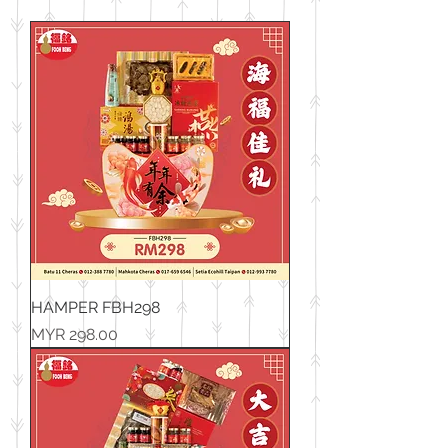
HAMPER FBH298
價格
MYR 298.00