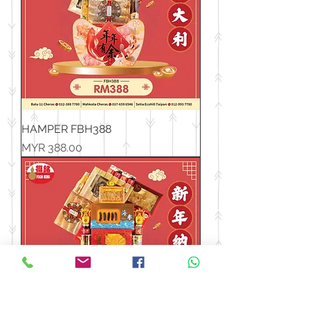
HAMPER FBH388
價格
MYR 388.00